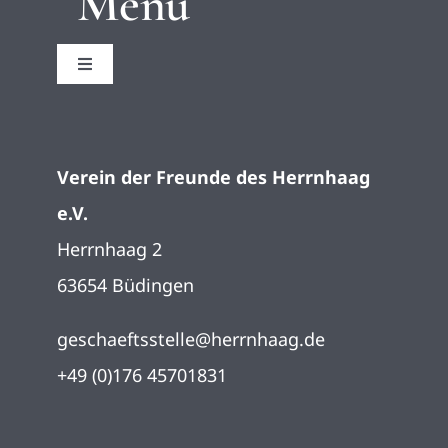
Menü
Toggle
Navigation
Startseite
Verein der Freunde des Herrnhaag
Impressum
e.V.
Herrnhaag 2
Datenschutz
63654 Büdingen
geschaeftsstelle@herrnhaag.de
+49 (0)176 45701831