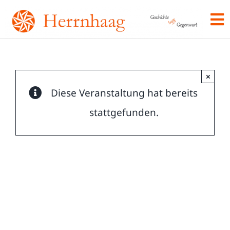
Skip
To
to
Na
content
Hom
×
Her
Diese Veranstaltung hat bereits
stattgefunden.
Vera
Vere
Kont