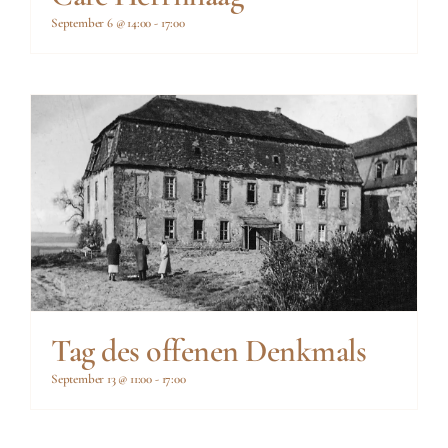
September 6 @ 14:00
-
17:00
Tag des offenen Denkmals
September 13 @ 11:00
-
17:00