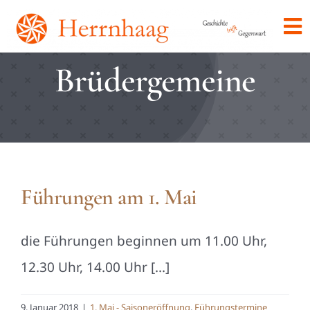
Skip
To
to
Na
content
Brüdergemeine
Home
Herrnhaag
Veranstaltungen
Führungen am 1. Mai
Verein
die Führungen beginnen um 11.00 Uhr,
Kontakt
12.30 Uhr, 14.00 Uhr [...]
9. Januar 2018
|
1. Mai - Saisoneröffnung
,
Führungstermine