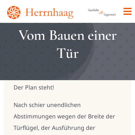
Skip
To
to
Na
content
Vom Bauen einer
Home
Tür
Herrnhaag
Veranstaltungen
Der Plan steht!
Verein
Nach schier unendlichen
Kontakt
Abstimmungen wegen der Breite der
Türflügel, der Ausführung der